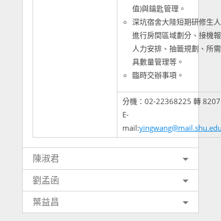
值)與鑰匙管理。
深坑宿舍大陸短期研修生人
進行房間區域劃分、接機報
人力安排、抽籤規劃、所需
具數量管理等。
臨時交辦事項。
分機：02-22368225 轉 8207
E-
mail:
yingwang@mail.shu.edu
陳淑君
劉孟函
葉益昌