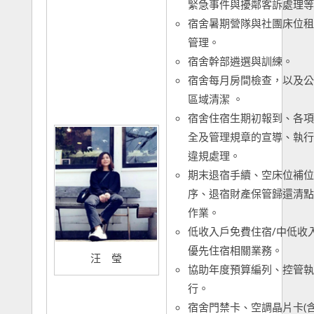
緊急事件與擾鄰客訴處理等
宿舍暑期營隊與社團床位租
管理。
宿舍幹部遴選與訓練。
宿舍每月房間檢查，以及公
區域清潔 。
宿舍住宿生期初報到、各項
全及管理規章的宣導、執行
違規處理。
期末退宿手續、空床位補位
序、退宿財產保管歸還清點
作業。
低收入戶免費住宿/中低收
優先住宿相關業務。
汪 瑩
協助年度預算編列、控管執
行。
宿舍門禁卡、空調晶片卡(