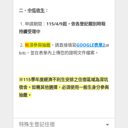
二、
中低收生
：
1. 申請期間：
115/4/9起，依各登記類別時程
持續受理中
2.
無
須參與抽籤
，請直接填寫
GOOGLE表單2
(請
，並在表單內上傳您的證明文件檔案。
點我)
※115學年度經濟不利生安排之住宿區域為深坑
宿舍。如需其他選擇，必須使用一般生身分參與
抽籤。
特殊生登記住宿