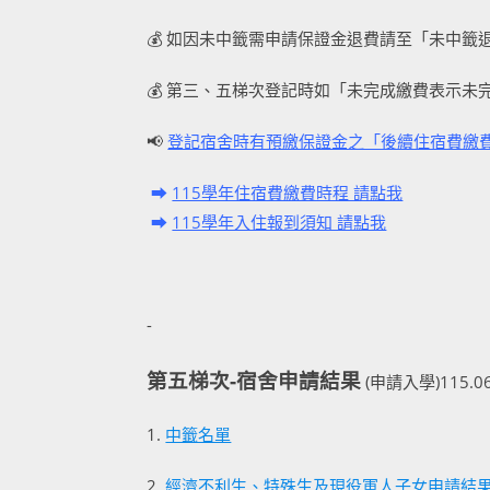
💰 如因未中籤需申請保證金退費請至「未中籤
💰 第三、五梯次登記時如「未完成繳費表示
📢
登記宿舍時有預繳保證金之「後續住宿費繳費
➡
115學年住宿費繳費時程 請點我
➡
115學年入住報到須知 請點我
-
第五梯次-宿舍申請結果
(申請入學)115.0
1.
中籤名單
2.
經濟不利生、特殊生及現役軍人子女申請結