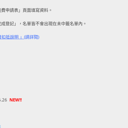
退費申請表」頁面填寫資料。
未完成登記」，名單皆不會出現在未中籤名單內。
扣抵說明 」
(請詳閱)
6.26
NEW!!
果